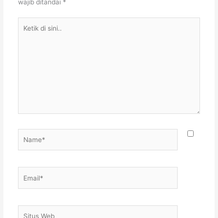
wajib ditandai
*
Ketik
di
sini..
Name*
Email*
Situs