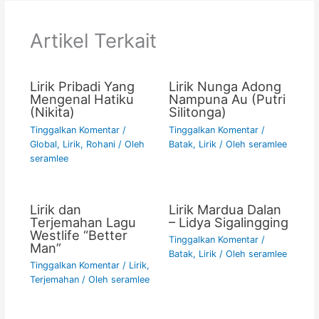
b
A
Li
o
p
n
Artikel Terkait
o
p
k
k
Lirik Pribadi Yang
Lirik Nunga Adong
Mengenal Hatiku
Nampuna Au (Putri
(Nikita)
Silitonga)
Tinggalkan Komentar
/
Tinggalkan Komentar
/
Global
,
Lirik
,
Rohani
/ Oleh
Batak
,
Lirik
/ Oleh
seramlee
seramlee
Lirik dan
Lirik Mardua Dalan
Terjemahan Lagu
– Lidya Sigalingging
Westlife “Better
Tinggalkan Komentar
/
Man”
Batak
,
Lirik
/ Oleh
seramlee
Tinggalkan Komentar
/
Lirik
,
Terjemahan
/ Oleh
seramlee