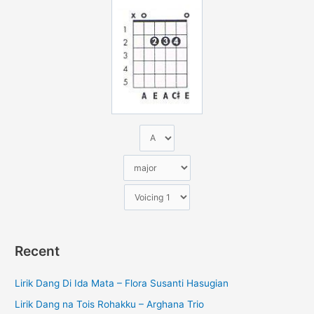
u
n
t
u
k
:
Recent
Lirik Dang Di Ida Mata – Flora Susanti Hasugian
Lirik Dang na Tois Rohakku – Arghana Trio