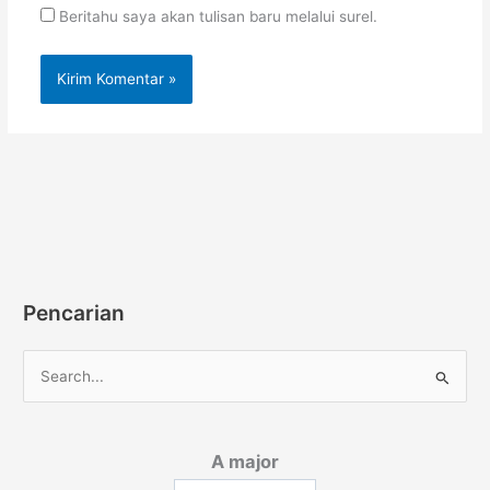
Beritahu saya akan tulisan baru melalui surel.
Pencarian
C
a
r
A major
i