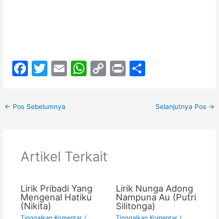
F
T
E
W
C
Pr
S
a
w
m
h
o
in
h
c
itt
ai
at
p
t
ar
←
Pos Sebelumnya
Selanjutnya Pos
→
e
er
l
s
y
e
b
A
Li
o
p
n
Artikel Terkait
o
p
k
k
Lirik Pribadi Yang
Lirik Nunga Adong
Mengenal Hatiku
Nampuna Au (Putri
(Nikita)
Silitonga)
Tinggalkan Komentar
/
Tinggalkan Komentar
/